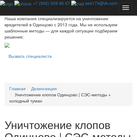
Профессиональная дезинсекция - единственный способ
+7 (992) 009 66 67
ses174@vk.com
избавиться от насекомых навсегда!
Наша компания специализируется на уничтожении
вредителей в Одинцово с 2013 года. Мы не используем
шаблонные методы — для каждой ситуации подбираем
решение:
Вызвать специалиста
Главная
Дезинсекция
Уничтожение клопов Одинцово | СЭС-методы +
холодный туман
Уничтожение клопов
Одинцово | СЭС-методы