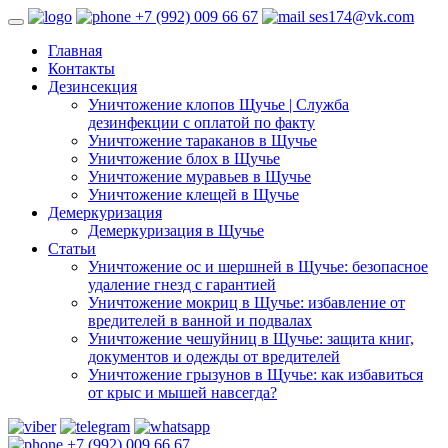
+7 (992) 009 66 67
ses174@vk.com
Главная
Контакты
Дезинсекция
Уничтожение клопов Щучье | Служба
дезинфекции с оплатой по факту
Уничтожение тараканов в Щучье
Уничтожение блох в Щучье
Уничтожение муравьев в Щучье
Уничтожение клещей в Щучье
Демеркуризация
Демеркуризация в Щучье
Статьи
Уничтожение ос и шершней в Щучье: безопасное
удаление гнезд с гарантией
Уничтожение мокриц в Щучье: избавление от
вредителей в ванной и подвалах
Уничтожение чешуйниц в Щучье: защита книг,
документов и одежды от вредителей
Уничтожение грызунов в Щучье: как избавиться
от крыс и мышей навсегда?
+7 (992) 009 66 67