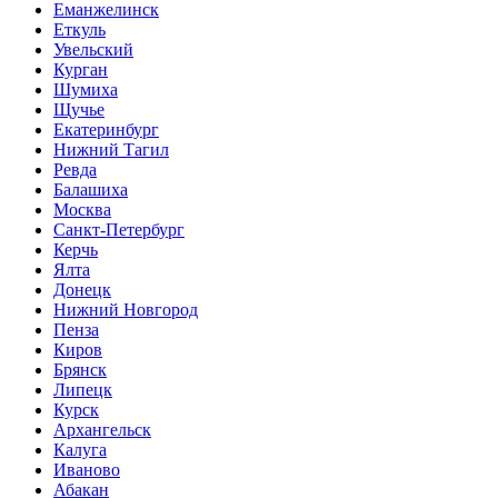
Еманжелинск
Еткуль
Увельский
Курган
Шумиха
Щучье
Екатеринбург
Нижний Тагил
Ревда
Балашиха
Москва
Санкт-Петербург
Керчь
Ялта
Донецк
Нижний Новгород
Пенза
Киров
Брянск
Липецк
Курск
Архангельск
Калуга
Иваново
Абакан