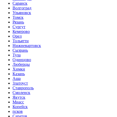
Саранск
Волгоград
Ульяновск
Томск
Рязань
Сургут
Кемерово
Орел
Тольятти
Нижневартовск
Сызрань
Тула
Одинцово
Люберцы
Химки
Казань
Аша
Златоуст
Ставрополь
Смоленск
Якутск
Миасс
Копейск
псков
Саратов