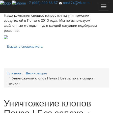
Профессиональная дезинсекция - единственный способ
+7 (992) 009 66 67
ses174@vk.com
избавиться от насекомых навсегда!
Наша компания специализируется на уничтожении
вредителей в Пенза с 2013 года. Мы не используем
шаблонные методы — для каждой ситуации подбираем
решение:
Вызвать специалиста
Главная
Дезинсекция
Уничтожение клопов Пенза | Без запаха + скидка
(акция)
Уничтожение клопов
Пенза | Без запаха +