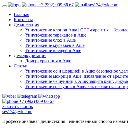
+7 (992) 009 66 67
ses174@vk.com
Главная
Контакты
Дезинсекция
Уничтожение клопов Аша | СЭС-гарантия + безопас
Уничтожение тараканов в Аше
Уничтожение блох в Аше
Уничтожение муравьев в Аше
Уничтожение клещей в Аше
Демеркуризация
Демеркуризация в Аше
Статьи
Уничтожение ос и шершней в Аше: безопасное удале
Уничтожение мокриц в Аше: избавление от вредите
Уничтожение чешуйниц в Аше: защита книг, докум
Уничтожение грызунов в Аше: как избавиться от к
+7 (992) 009 66 67
Заказать звонок
ses174@vk.com
Профессиональная дезинсекция - единственный способ избавит