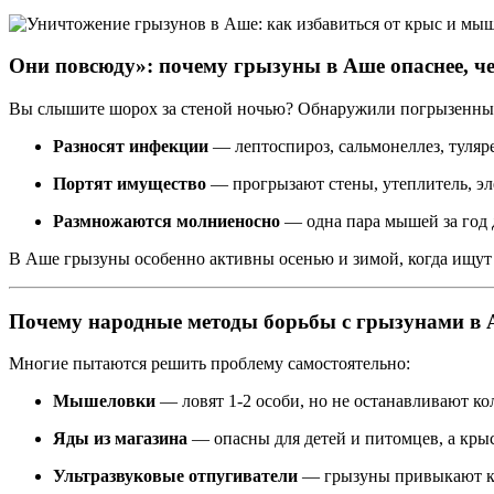
Они повсюду»: почему грызуны в Аше опаснее, ч
Вы слышите шорох за стеной ночью? Обнаружили погрызенные
Разносят инфекции
— лептоспироз, сальмонеллез, туляр
Портят имущество
— прогрызают стены, утеплитель, эл
Размножаются молниеносно
— одна пара мышей за год 
В Аше грызуны особенно активны осенью и зимой, когда ищут т
Почему народные методы борьбы с грызунами в 
Многие пытаются решить проблему самостоятельно:
Мышеловки
— ловят 1-2 особи, но не останавливают к
Яды из магазина
— опасны для детей и питомцев, а кр
Ультразвуковые отпугиватели
— грызуны привыкают к з