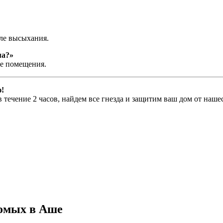
сле высыхания.
ма?»
се помещения.
ю!
течение 2 часов, найдем все гнезда и защитим ваш дом от наше
комых в Аше