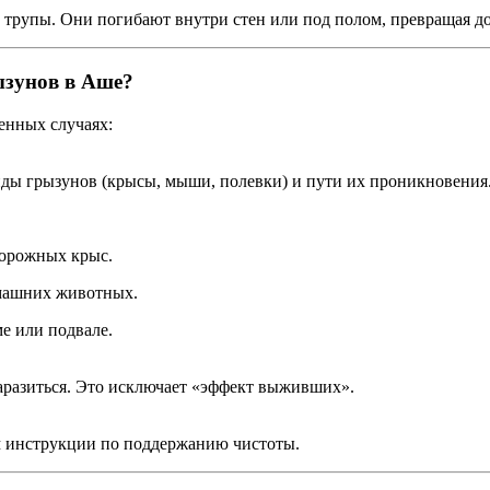
 трупы. Они погибают внутри стен или под полом, превращая до
ызунов в Аше?
щенных случаях:
иды грызунов (крысы, мыши, полевки) и пути их проникновения
торожных крыс.
машних животных.
е или подвале.
заразиться. Это исключает «эффект выживших».
м инструкции по поддержанию чистоты.