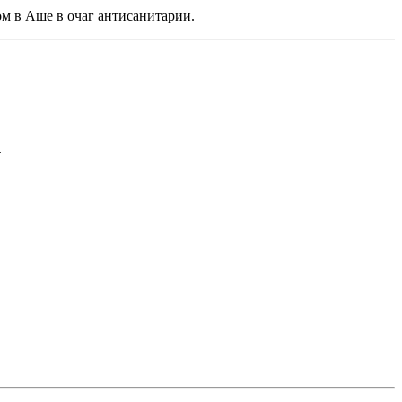
м в Аше в очаг антисанитарии.
.