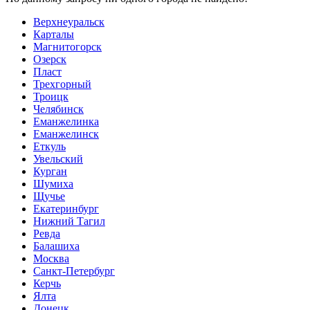
Верхнеуральск
Карталы
Магнитогорск
Озерск
Пласт
Трехгорный
Троицк
Челябинск
Еманжелинка
Еманжелинск
Еткуль
Увельский
Курган
Шумиха
Щучье
Екатеринбург
Нижний Тагил
Ревда
Балашиха
Москва
Санкт-Петербург
Керчь
Ялта
Донецк