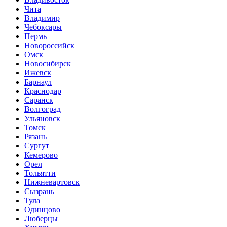
Чита
Владимир
Чебоксары
Пермь
Новороссийск
Омск
Новосибирск
Ижевск
Барнаул
Краснодар
Саранск
Волгоград
Ульяновск
Томск
Рязань
Сургут
Кемерово
Орел
Тольятти
Нижневартовск
Сызрань
Тула
Одинцово
Люберцы