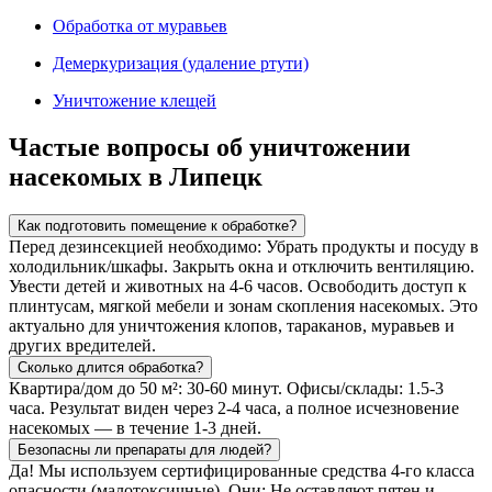
Обработка от муравьев
Демеркуризация (удаление ртути)
Уничтожение клещей
Частые вопросы об уничтожении
насекомых в Липецк
Как подготовить помещение к обработке?
Перед дезинсекцией необходимо: Убрать продукты и посуду в
холодильник/шкафы. Закрыть окна и отключить вентиляцию.
Увести детей и животных на 4-6 часов. Освободить доступ к
плинтусам, мягкой мебели и зонам скопления насекомых. Это
актуально для уничтожения клопов, тараканов, муравьев и
других вредителей.
Сколько длится обработка?
Квартира/дом до 50 м²: 30-60 минут. Офисы/склады: 1.5-3
часа. Результат виден через 2-4 часа, а полное исчезновение
насекомых — в течение 1-3 дней.
Безопасны ли препараты для людей?
Да! Мы используем сертифицированные средства 4-го класса
опасности (малотоксичные). Они: Не оставляют пятен и