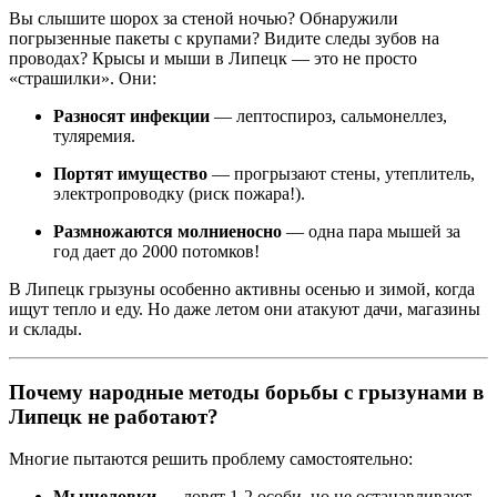
Вы слышите шорох за стеной ночью? Обнаружили
погрызенные пакеты с крупами? Видите следы зубов на
проводах? Крысы и мыши в Липецк — это не просто
«страшилки». Они:
Разносят инфекции
— лептоспироз, сальмонеллез,
туляремия.
Портят имущество
— прогрызают стены, утеплитель,
электропроводку (риск пожара!).
Размножаются молниеносно
— одна пара мышей за
год дает до 2000 потомков!
В Липецк грызуны особенно активны осенью и зимой, когда
ищут тепло и еду. Но даже летом они атакуют дачи, магазины
и склады.
Почему народные методы борьбы с грызунами в
Липецк не работают?
Многие пытаются решить проблему самостоятельно:
Мышеловки
— ловят 1-2 особи, но не останавливают