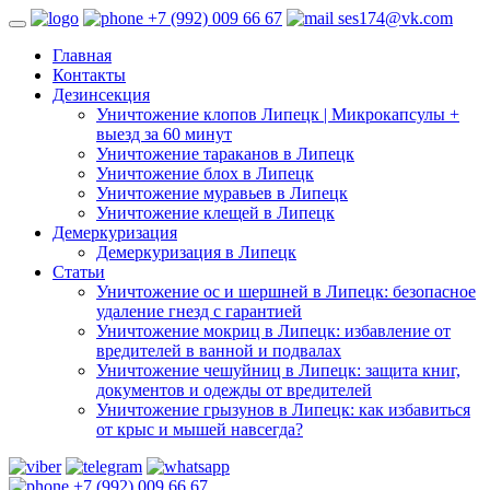
+7 (992) 009 66 67
ses174@vk.com
Главная
Контакты
Дезинсекция
Уничтожение клопов Липецк | Микрокапсулы +
выезд за 60 минут
Уничтожение тараканов в Липецк
Уничтожение блох в Липецк
Уничтожение муравьев в Липецк
Уничтожение клещей в Липецк
Демеркуризация
Демеркуризация в Липецк
Статьи
Уничтожение ос и шершней в Липецк: безопасное
удаление гнезд с гарантией
Уничтожение мокриц в Липецк: избавление от
вредителей в ванной и подвалах
Уничтожение чешуйниц в Липецк: защита книг,
документов и одежды от вредителей
Уничтожение грызунов в Липецк: как избавиться
от крыс и мышей навсегда?
+7 (992) 009 66 67