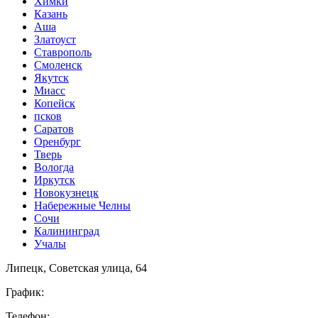
Химки
Казань
Аша
Златоуст
Ставрополь
Смоленск
Якутск
Миасс
Копейск
псков
Саратов
Оренбург
Тверь
Вологда
Иркутск
Новокузнецк
Набережные Челны
Сочи
Калининград
Учалы
Липецк, Советская улица, 64
График:
Телефон: