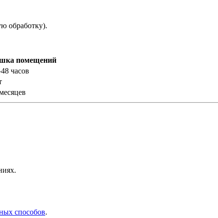
ую обработку).
шка помещений
–48 часов
т
 месяцев
ниях.
вных способов
.