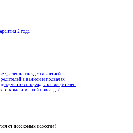
арантия 2 года
е удаление гнезд с гарантией
вредителей в ванной и подвалах
 документов и одежды от вредителей
я от крыс и мышей навсегда?
ься от насекомых навсегда!