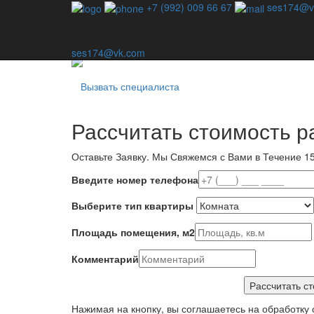
Профессиональная дезинсекция - единственный спо
+7 (992) 009 66 67
ses174@v
Наша компания специализируется на уничтожении в
используем шаблонные методы — для каждой ситу
ses174@vk.com
Вызвать специалиста
Рассчитать стоимость р
Оставьте Заявку.
Мы Свяжемся с Вами в Течение 15
Введите номер телефона
Выберите тип квартиры
Площадь помещения, м2
Комментарий
Нажимая на кнопку, вы соглашаетесь на обработку