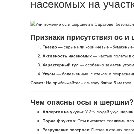
насекомых на участк
Признаки присутствия ос и
Гнездо
— серые или коричневые «бумажные» к
Активность насекомых
— частые полеты в о
Характерный гул
— особенно заметен утром
Укусы
— болезненные, с отеком и покраснен
Совет:
Не приближайтесь к гнезду ближе 5 метров
Чем опасны осы и шершни?
Аллергия на укусы
: У 3% людей укус шершн
Порча фруктов
: Осы питаются сладкими пл
Разрушение построек
: Гнезда в стенах пов