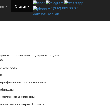
ция
Статьи
+7 (992) 009 66 67
Заказать звонок
даем полный пакет документов для
ра
иальность
лет
 профильным образованием
тификаты
омочатцев и животных
ение запаха через 1.5 часа