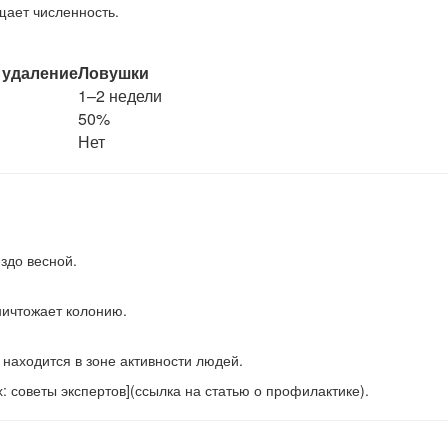
ащает численность.
 удаление
Ловушки
1–2 недели
50%
Нет
ездо весной.
ничтожает колонию.
 находится в зоне активности людей.
: советы экспертов](ссылка на статью о профилактике).