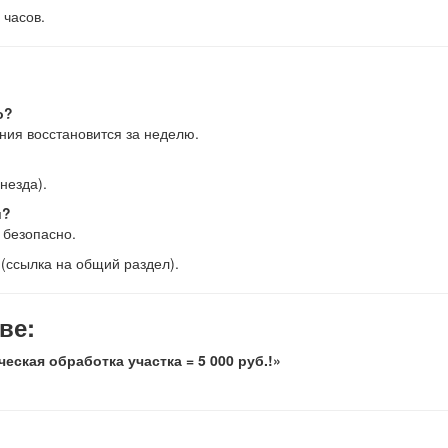
 часов.
о?
ония восстановится за неделю.
незда).
и?
 безопасно.
(ссылка на общий раздел).
ве:
ская обработка участка = 5 000 руб.!»