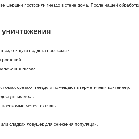
ове шершни построили гнездо в стене дома. После нашей обработ
 уничтожения
гнездо и пути подлета насекомых.
я растений.
положения гнезда.
остюмах срезают гнездо и помещают в герметичный контейнер.
одоступных мест.
да насекомые менее активны.
или сладких ловушек для снижения популяции.