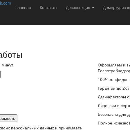
соб избавиться от насекомых навсегда!
k.com
Главная
Контакты
Дезинсекция
Демеркуриза
редителей в Саратове с 2013 года. Мы не
ации подбираем решение:
аботы
 минут
Оформляем и вы
Роспотребнадзо
100% конфиденц
Гарантия до 2х 
Дезинфекторы с
Лицензии и сер
Безопасно для д
Полное исчезнов
 своих персональных данных и принимаете