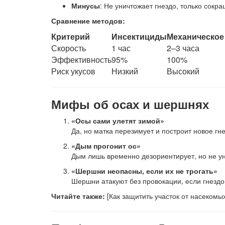
Минусы
: Не уничтожает гнездо, только сокр
Сравнение методов:
Критерий
Инсектициды
Механическое
Скорость
1 час
2–3 часа
Эффективность
95%
100%
Риск укусов
Низкий
Высокий
Мифы об осах и шершнях
«Осы сами улетят зимой»
Да, но матка перезимует и построит новое гн
«Дым прогонит ос»
Дым лишь временно дезориентирует, но не у
«Шершни неопасны, если их не трогать»
Шершни атакуют без провокации, если гнездо
Читайте также:
[Как защитить участок от насекомых