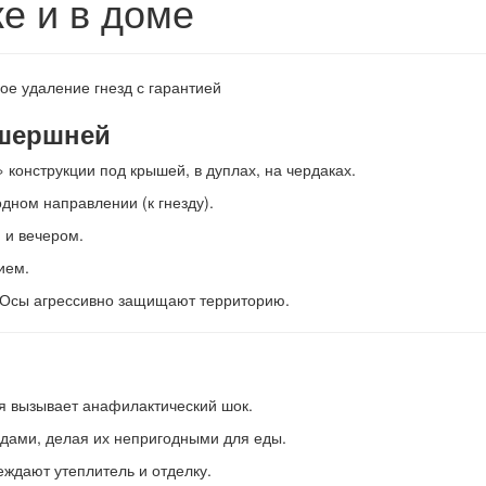
е и в доме
 шершней
онструкции под крышей, в дуплах, на чердаках.
дном направлении (к гнезду).
 и вечером.
ием.
! Осы агрессивно защищают территорию.
я вызывает анафилактический шок.
одами, делая их непригодными для еды.
реждают утеплитель и отделку.