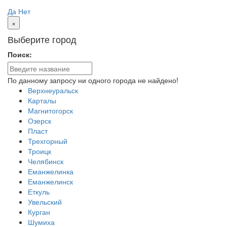
Пермь?
Да
Нет
×
Выберите город
Поиск:
По данному запросу ни одного города не найдено!
Верхнеуральск
Карталы
Магнитогорск
Озерск
Пласт
Трехгорный
Троицк
Челябинск
Еманжелинка
Еманжелинск
Еткуль
Увельский
Курган
Шумиха