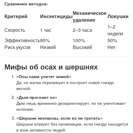
Сравнение методов:
Механическое
Критерий
Инсектициды
Ловушки
удаление
1–2
Скорость
1 час
2–3 часа
недели
Эффективность
95%
100%
50%
Риск укусов
Низкий
Высокий
Нет
Мифы об осах и шершнях
«Осы сами улетят зимой»
Да, но матка перезимует и построит новое гнездо
весной.
«Дым прогонит ос»
Дым лишь временно дезориентирует, но не уничтожает
колонию.
«Шершни неопасны, если их не трогать»
Шершни атакуют без провокации, если гнездо находится
в зоне активности людей.