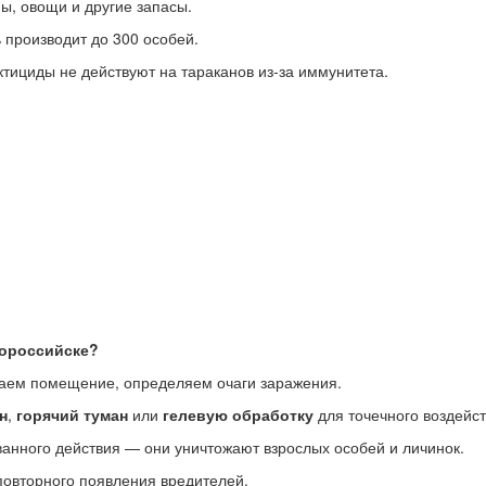
ы, овощи и другие запасы.
ь производит до 300 особей.
ктициды не действуют на тараканов из-за иммунитета.
вороссийске?
аем помещение, определяем очаги заражения.
н
,
горячий туман
или
гелевую обработку
для точечного воздейст
анного действия — они уничтожают взрослых особей и личинок.
 повторного появления вредителей.