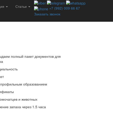
ция
Статьи
+7 (992) 009 66 67
Заказать звонок
даем полный пакет документов для
ра
иальность
лет
 профильным образованием
тификаты
омочатцев и животных
ение запаха через 1.5 часа