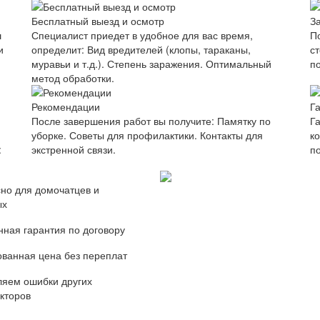
Бесплатный выезд и осмотр
З
ш
Специалист приедет в удобное для вас время,
П
и
определит: Вид вредителей (клопы, тараканы,
с
муравьи и т.д.). Степень заражения. Оптимальный
п
метод обработки.
Рекомендации
Г
После завершения работ вы получите: Памятку по
Г
уборке. Советы для профилактики. Контакты для
к
:
экстренной связи.
п
но для домочатцев и
ых
ная гарантия по договору
ванная цена без переплат
яем ошибки других
кторов