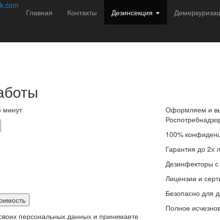
соб избавиться от насекомых навсегда!
k.com
Главная
Контакты
Дезинсекция
Демеркуриза
редителей в Новороссийске с 2013 года. Мы
итуации подбираем решение:
аботы
 минут
Оформляем и вы
Роспотребнадзо
100% конфиденц
Гарантия до 2х 
Дезинфекторы с
Лицензии и сер
Безопасно для д
Полное исчезнов
 своих персональных данных и принимаете