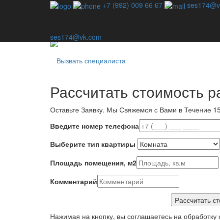
Профессиональная дезинсекция - единственный спо
+7 (992) 009 66 67
ses174@v
Наша компания специализируется на уничтожении в
не используем шаблонные методы — для каждой с
ses174@vk.com
Вызвать специалиста
Рассчитать стоимость р
Оставьте Заявку.
Мы Свяжемся с Вами в Течение 15
Введите номер телефона
Выберите тип квартиры
Площадь помещения, м2
Комментарий
Нажимая на кнопку, вы соглашаетесь на обработку