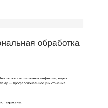
ональная обработка
 Они переносят кишечные инфекции, портят
облему — профессиональное уничтожение
яют тараканы.