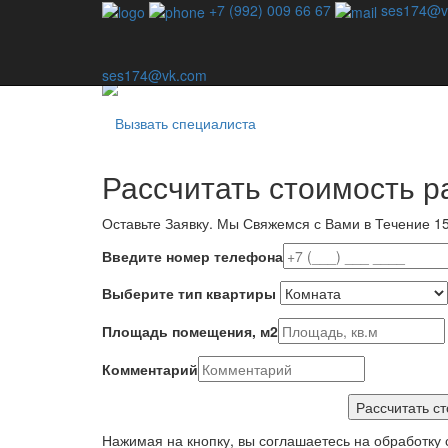
Профессиональная дезинсекция - единственный спо
+7 (992) 009 66 67
ses174@v
Наша компания специализируется на уничтожении в
используем шаблонные методы — для каждой ситу
ses174@vk.com
Вызвать специалиста
Рассчитать стоимость р
Оставьте Заявку.
Мы Свяжемся с Вами в Течение 15
Введите номер телефона
Выберите тип квартиры
Площадь помещения, м2
Комментарий
Нажимая на кнопку, вы соглашаетесь на обработку