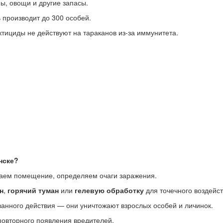
ы, овощи и другие запасы.
ь производит до 300 особей.
ктициды не действуют на тараканов из-за иммунитета.
нске?
аем помещение, определяем очаги заражения.
н
,
горячий туман
или
гелевую обработку
для точечного воздейст
анного действия — они уничтожают взрослых особей и личинок.
 повторного появления вредителей.