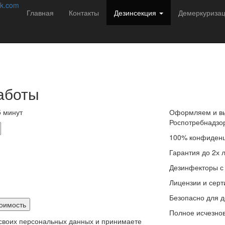
соб избавиться от насекомых навсегда!
k.com
Главная
Контакты
Дезинсекция
Демеркуриза
редителей в Брянске с 2013 года. Мы не
ации подбираем решение:
аботы
 минут
Оформляем и вы
Роспотребнадзо
100% конфиденц
Гарантия до 2х 
Дезинфекторы с
Лицензии и сер
Безопасно для д
Полное исчезнов
 своих персональных данных и принимаете