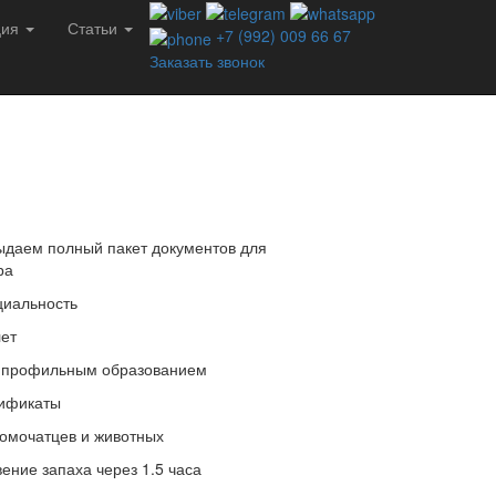
ция
Статьи
+7 (992) 009 66 67
Заказать звонок
даем полный пакет документов для
ра
иальность
лет
 профильным образованием
тификаты
омочатцев и животных
ение запаха через 1.5 часа