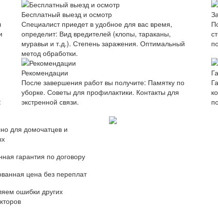
Бесплатный выезд и осмотр
З
ш
Специалист приедет в удобное для вас время,
П
и
определит: Вид вредителей (клопы, тараканы,
с
муравьи и т.д.). Степень заражения. Оптимальный
п
метод обработки.
Рекомендации
Г
После завершения работ вы получите: Памятку по
Г
уборке. Советы для профилактики. Контакты для
к
:
экстренной связи.
п
но для домочатцев и
ых
ная гарантия по договору
ванная цена без переплат
яем ошибки других
кторов