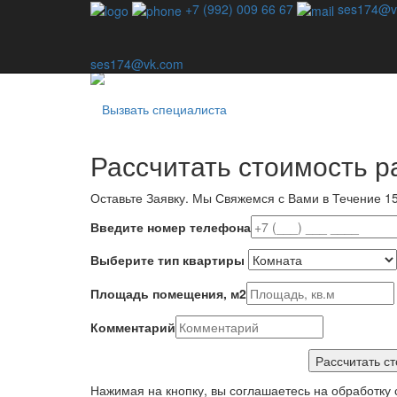
Профессиональная дезинсекция - единственный спо
+7 (992) 009 66 67
ses174@v
Наша компания специализируется на уничтожении в
используем шаблонные методы — для каждой ситу
ses174@vk.com
Вызвать специалиста
Рассчитать стоимость р
Оставьте Заявку.
Мы Свяжемся с Вами в Течение 15
Введите номер телефона
Выберите тип квартиры
Площадь помещения, м2
Комментарий
Нажимая на кнопку, вы соглашаетесь на обработку