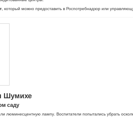
т
, который можно предоставить в Роспотребнадзор или управляю
и Шумихе
ом саду
или люминесцентную лампу. Воспитатели попытались убрать осколк