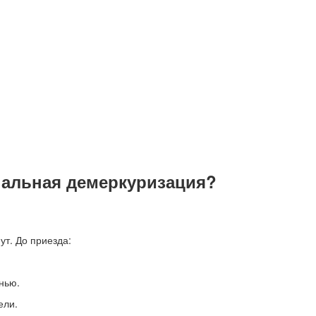
нальная демеркуризация?
т. До приезда:
нью.
ели.