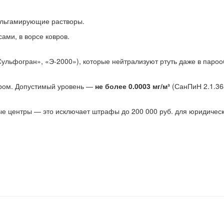
альгамирующие растворы.
ами, в ворсе ковров.
льфогран», «Э-2000»), которые нейтрализуют ртуть даже в пароо
ором. Допустимый уровень —
не более 0.0003 мг/м³
(СанПиН 2.1.36
е центры — это исключает штрафы до 200 000 руб. для юридическ