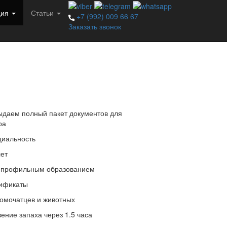
ция
Статьи
+7 (992) 009 66 67
Заказать звонок
даем полный пакет документов для
ра
иальность
лет
 профильным образованием
тификаты
омочатцев и животных
ение запаха через 1.5 часа