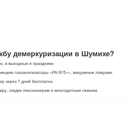
жбу демеркуризации в Шумихе?
, в выходные и праздники.
ецкие газоанализаторы «РА-915+», вакуумные ловушки.
р через 7 дней бесплатно.
тиру, скидки пенсионерам и многодетным семьям.