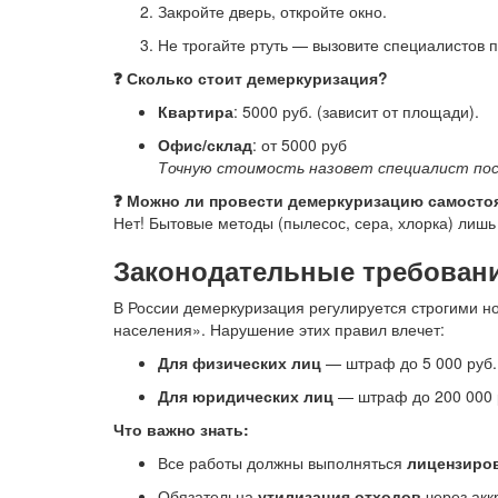
Закройте дверь, откройте окно.
Не трогайте ртуть — вызовите специалистов 
❓ Сколько стоит демеркуризация?
Квартира
: 5000 руб. (зависит от площади).
Офис/склад
: от 5000 руб
Точную стоимость назовет специалист пос
❓ Можно ли провести демеркуризацию самосто
Нет! Бытовые методы (пылесос, сера, хлорка) лишь
Законодательные требовани
В России демеркуризация регулируется строгими 
населения». Нарушение этих правил влечет:
Для физических лиц
— штраф до 5 000 руб.
Для юридических лиц
— штраф до 200 000 р
Что важно знать:
Все работы должны выполняться
лицензиро
Обязательна
утилизация отходов
через акк