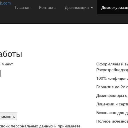
соб избавиться от насекомых навсегда!
k.com
Главная
Контакты
Дезинсекция
Демеркуриза
редителей в Шумихе с 2013 года. Мы не
ации подбираем решение:
аботы
 минут
Оформляем и вы
Роспотребнадзо
100% конфиденц
Гарантия до 2х 
Дезинфекторы с
Лицензии и сер
Безопасно для д
Полное исчезнов
 своих персональных данных и принимаете