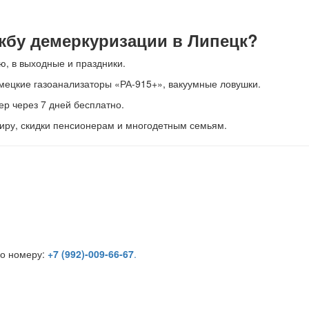
жбу демеркуризации в Липецк?
, в выходные и праздники.
ецкие газоанализаторы «РА-915+», вакуумные ловушки.
р через 7 дней бесплатно.
тиру, скидки пенсионерам и многодетным семьям.
по номеру:
+7 (992)-009-66-67
.