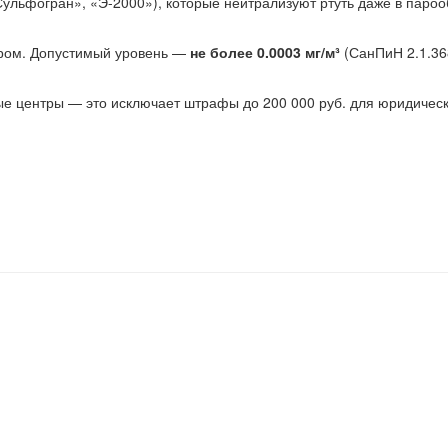
льфогран», «Э-2000»), которые нейтрализуют ртуть даже в пароо
ором. Допустимый уровень —
не более 0.0003 мг/м³
(СанПиН 2.1.36
е центры — это исключает штрафы до 200 000 руб. для юридическ