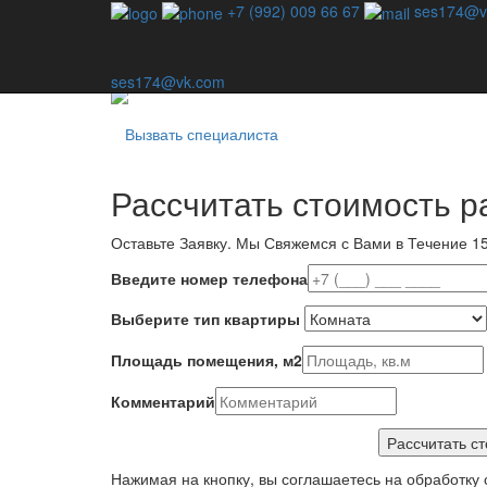
Профессиональная дезинсекция - единственный спо
+7 (992) 009 66 67
ses174@v
Наша компания специализируется на уничтожении в
используем шаблонные методы — для каждой ситу
ses174@vk.com
Вызвать специалиста
Рассчитать стоимость р
Оставьте Заявку.
Мы Свяжемся с Вами в Течение 15
Введите номер телефона
Выберите тип квартиры
Площадь помещения, м2
Комментарий
Нажимая на кнопку, вы соглашаетесь на обработку