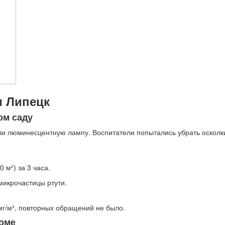
и Липецк
ом саду
или люминесцентную лампу. Воспитатели попытались убрать осколки
 м²) за 3 часа.
микрочастицы ртути.
мг/м³, повторных обращений не было.
доме