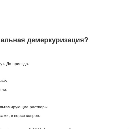
нальная демеркуризация?
т. До приезда:
нью.
ели.
альгамирующие растворы.
ами, в ворсе ковров.