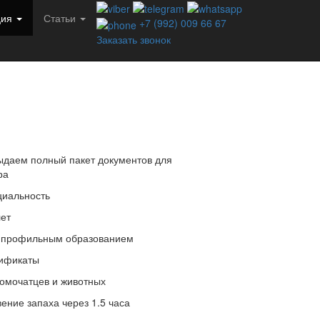
ция
Статьи
+7 (992) 009 66 67
Заказать звонок
даем полный пакет документов для
ра
иальность
лет
 профильным образованием
тификаты
омочатцев и животных
ение запаха через 1.5 часа