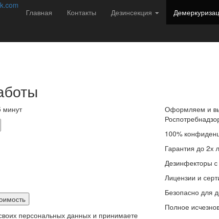
соб избавиться от насекомых навсегда!
k.com
Главная
Контакты
Дезинсекция
Демеркуриза
редителей в Липецк с 2013 года. Мы не
ации подбираем решение:
аботы
 минут
Оформляем и вы
Роспотребнадзо
100% конфиденц
Гарантия до 2х 
Дезинфекторы с
Лицензии и сер
Безопасно для д
Полное исчезнов
 своих персональных данных и принимаете