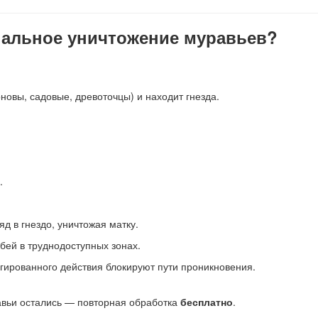
нальное уничтожение муравьев?
овы, садовые, древоточцы) и находит гнезда.
.
яд в гнездо, уничтожая матку.
обей в труднодоступных зонах.
гированного действия блокируют пути проникновения.
авьи остались — повторная обработка
бесплатно
.