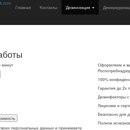
соб избавиться от насекомых навсегда!
k.com
Главная
Контакты
Дезинсекция
Демеркуриза
редителей в Пласт с 2013 года. Мы не
ации подбираем решение:
аботы
 минут
Оформляем и вы
Роспотребнадзо
100% конфиденц
Гарантия до 2х 
Дезинфекторы с
Лицензии и сер
Безопасно для д
Полное исчезнов
 своих персональных данных и принимаете