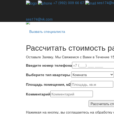
Профессиональная дезинсекция - единственный спо
+7 (992) 009 66 67
ses174@v
Наша компания специализируется на уничтожении в
используем шаблонные методы — для каждой ситу
ses174@vk.com
Вызвать специалиста
Рассчитать стоимость р
Оставьте Заявку.
Мы Свяжемся с Вами в Течение 15
Введите номер телефона
Выберите тип квартиры
Площадь помещения, м2
Комментарий
Нажимая на кнопку, вы соглашаетесь на обработку