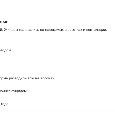
доме
й. Жильцы жаловались на насекомых в розетках и вентиляции.
.
етодом.
торые разводили тлю на яблонях.
иоинсектицидом.
 года.