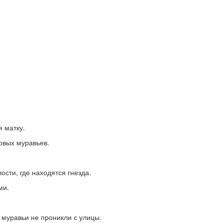
я матку.
овых муравьев.
сти, где находятся гнезда.
ми.
 муравьи не проникли с улицы.