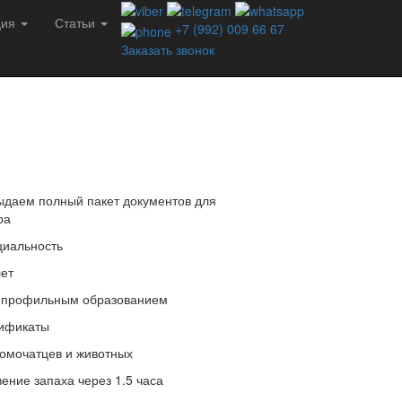
ция
Статьи
+7 (992) 009 66 67
Заказать звонок
даем полный пакет документов для
ра
иальность
лет
 профильным образованием
тификаты
омочатцев и животных
ение запаха через 1.5 часа