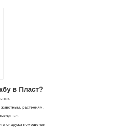
бу в Пласт?
ынке.
, животным, растениям.
 выходные.
ри и снаружи помещения.