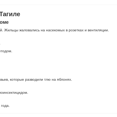
Тагиле
доме
й. Жильцы жаловались на насекомых в розетках и вентиляции.
.
етодом.
авьев, которые разводили тлю на яблонях.
иоинсектицидом.
 года.