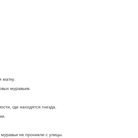
я матку.
овых муравьев.
сти, где находятся гнезда.
ми.
 муравьи не проникли с улицы.