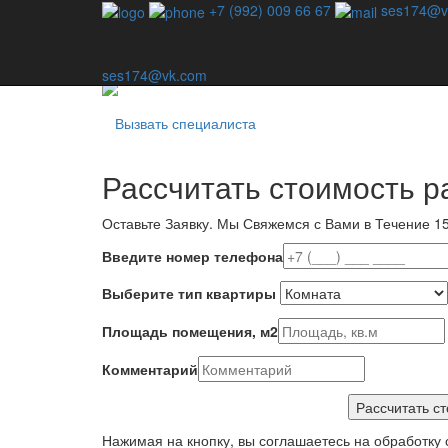
Профессиональная дезинсекция - единственный спо
+7 (992) 009 66 67
ses174@v
Наша компания специализируется на уничтожении в
не используем шаблонные методы — для каждой с
ses174@vk.com
Вызвать специалиста
Рассчитать стоимость р
Оставьте Заявку.
Мы Свяжемся с Вами в Течение 15
Введите номер телефона
Выберите тип квартиры
Площадь помещения, м2
Комментарий
Нажимая на кнопку, вы соглашаетесь на обработку