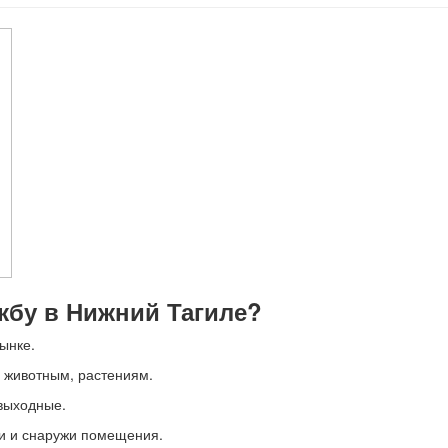
бу в Нижний Тагиле?
ынке.
, животным, растениям.
 выходные.
ри и снаружи помещения.