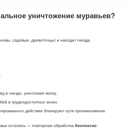
нальное уничтожение муравьев?
овы, садовые, древоточцы) и находит гнезда.
.
яд в гнездо, уничтожая матку.
обей в труднодоступных зонах.
гированного действия блокируют пути проникновения.
авьи остались — повторная обработка
бесплатно
.