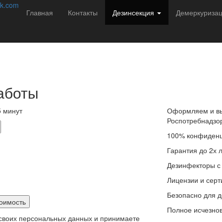
соб избавиться от насекомых навсегда!
k.com
Главная
Контакты
Дезинсекция
Демеркуриза
редителей в Нижний Тагиле с 2013 года. Мы
итуации подбираем решение:
аботы
 минут
Оформляем и вы
Роспотребнадзо
100% конфиденц
Гарантия до 2х 
Дезинфекторы с
Лицензии и сер
Безопасно для д
Полное исчезнов
 своих персональных данных и принимаете