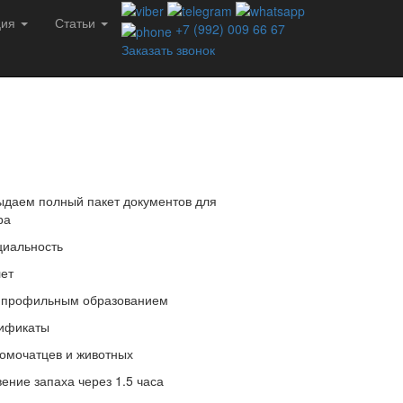
ция
Статьи
+7 (992) 009 66 67
Заказать звонок
даем полный пакет документов для
ра
иальность
лет
 профильным образованием
тификаты
омочатцев и животных
ение запаха через 1.5 часа