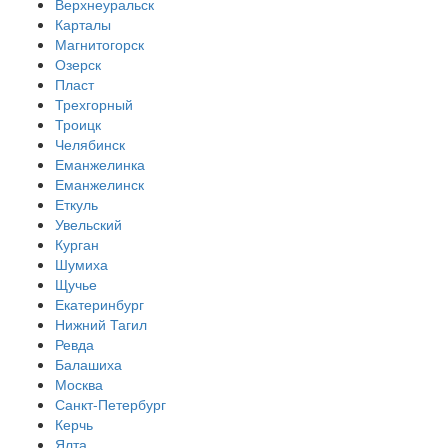
Верхнеуральск
Карталы
Магнитогорск
Озерск
Пласт
Трехгорный
Троицк
Челябинск
Еманжелинка
Еманжелинск
Еткуль
Увельский
Курган
Шумиха
Щучье
Екатеринбург
Нижний Тагил
Ревда
Балашиха
Москва
Санкт-Петербург
Керчь
Ялта