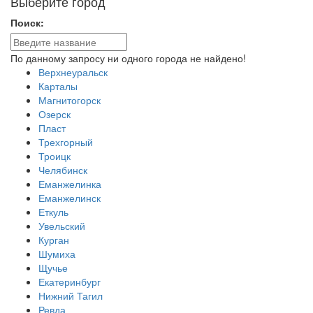
Выберите город
Поиск:
По данному запросу ни одного города не найдено!
Верхнеуральск
Карталы
Магнитогорск
Озерск
Пласт
Трехгорный
Троицк
Челябинск
Еманжелинка
Еманжелинск
Еткуль
Увельский
Курган
Шумиха
Щучье
Екатеринбург
Нижний Тагил
Ревда