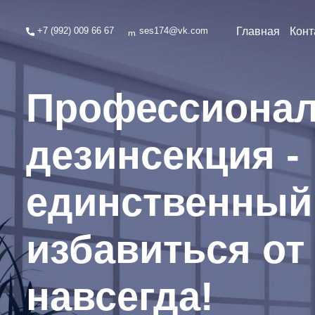
+7 (992) 009 66 67
ses174@vk.com
Главная
Конт
Профессиона
дезинсекция -
единственный
избавиться от
навсегда!