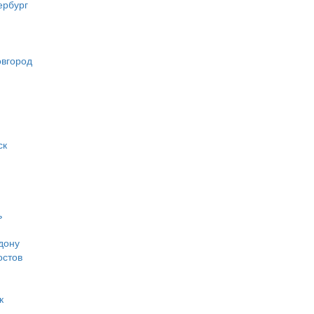
ербург
вгород
ск
ь
дону
остов
к