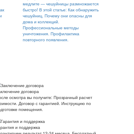
медлите — чешуйницы размножаются
Как
быстро! В этой статье: Как обнаружить
и
чешуйниц. Почему они опасны для
дома и коллекций.
Профессиональные методы
уничтожения. Профилактика
повторного появления.
аключение договора
осле осмотра вы получите: Прозрачный расчет
тоимости. Договор с гарантией. Инструкцию по
одготовке помещения.
арантия и поддержка
арантируем результат 12-24 месяца. Бесплатный