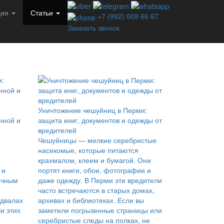
ция
Статьи
+7 (992) 009 66 67
Заказать звонок
Уничтожение чешуйниц в Перми:
нной и
защита книг, документов и одежды от
вредителей
Чешуйницы — мелкие серебристые
насекомые, которые питаются
крахмалом, клеем и бумагой. Они
 и
портят книги, обои, фотографии и
ичным
даже одежду. В Перми эти вредители
часто встречаются в старых домах,
одвалах
архивах и библиотеках. Если вы
и этих
заметили погрызенные страницы или
серебристые следы на полках, не