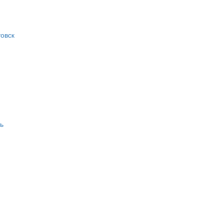
овск
ь