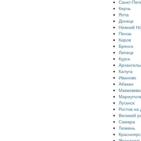
Санкт-Пет
Керчь
Ялта
Донецк
Нижний Но
Пенза
Киров
Брянск
Липецк
Курск
Архангель
Калуга
Иваново
Абакан
Макеевква
Мариупол
Луганск
Ростов на 
Великий р
Самара
Тюмень
Красноярс
Ярославль