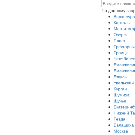
По данному запр
Верхнеура
Карталы
Магнитого
Озерск
Пласт
Трехгорны
Троицк
Челябинск
Еманжели
Еманжели
Еткуль
Увельский
Курган
Шумиха
Щучье
Екатеринб
Нижний Та
Ревда
Балашиха
Москва