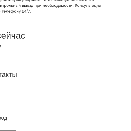
онтрольный выезд при необходимости. Консультации
о телефону 24/7.
сейчас
з
такты
ь
род