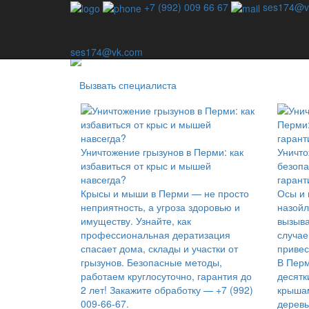
Профессиональная дезинсекция - единственный спо
+7 (992) 009 66 67
ses174@v
Наша компания специализируется на уничтожении в
используем шаблонные методы — для каждой ситу
ses174@vk.com
Вызвать специалиста
Уничтожение грызунов в Перми: как
Уничто
избавиться от крыс и мышей
безопа
навсегда?
гарант
Крысы и мыши в Перми — не просто
Осы и
неприятность, а угроза здоровью и
назойл
имуществу. Узнайте, как
вызыва
профессиональная дератизация
случае
спасает дома, склады и участки от
привес
грызунов. Безопасные методы,
В Перм
работаем круглосуточно, гарантия до
десятк
2 лет! Закажите обработку — +7 (992)
крышам
009-66-67.
деревь