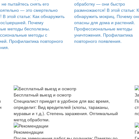
, не пытайтесь снять его
обработку — они быстро
оятельно — это смертельно
размножаются! В этой статье: 
! В этой статье: Как обнаружить
обнаружить мокриц. Почему он
 ос/шершней. Почему
опасны для дома и растений.
ые методы бесполезны.
Профессиональные методы
ссиональные методы с
уничтожения. Профилактика
ией. Профилактика повторного
повторного появления.
ния.
Бесплатный выезд и осмотр
З
ш
Специалист приедет в удобное для вас время,
П
и
определит: Вид вредителей (клопы, тараканы,
с
муравьи и т.д.). Степень заражения. Оптимальный
п
метод обработки.
Рекомендации
Г
После завершения работ вы получите: Памятку по
Г