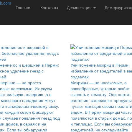
соб избавиться от насекомых навсегда!
k.com
Главная
Контакты
Дезинсекция
Демеркуриза
редителей в Перми с 2013 года. Мы не
ации подбираем решение:
жение ос и шершней в Перми:
Уничтожение мокриц в Перми:
сное удаление гнезд с
избавление от вредителей в ва
ией
подвалах
 шершни — не просто
Мокрицы — не насекомые, а
ивые насекомые. Их укусы
ракообразные, которые любят
ют сильную аллергию, а в
сырость и темноту. Они портят
 массового нападения могут
растения, загрязняют продукты
ти к анафилактическому шоку.
пугают жильцов своим неэстет
и каждый сезон фиксируют
видом. В Перми мокрицы часто
и случаев появления гнезд под
появляются в старых домах, п
и домов, в сараях и на
и теплицах. Если вы обнаружил
ях. Если вы обнаружили
вредителей, не откладывайте