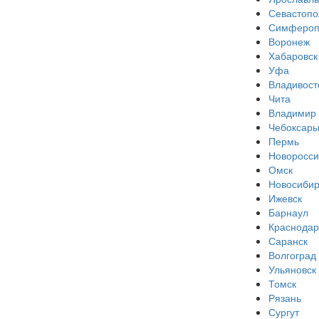
Севастопо
Симфероп
Воронеж
Хабаровск
Уфа
Владивост
Чита
Владимир
Чебоксар
Пермь
Новоросси
Омск
Новосибир
Ижевск
Барнаул
Краснодар
Саранск
Волгоград
Ульяновск
Томск
Рязань
Сургут