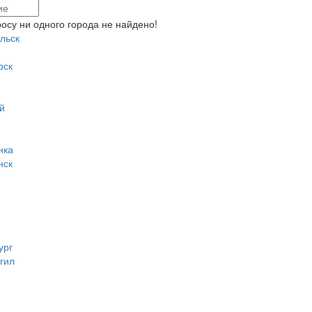
осу ни одного города не найдено!
льск
рск
й
нка
нск
ург
гил