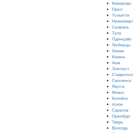
Кемерово
Орел
Тольятти
Нижневарт
Сызрань
Тула
Одинцово
Люберцы
Химки
Казань
Аша
Златоуст
Ставропол
Смоленск
Якутск
Миасс
Копейск
псков
Саратов
Оренбург
Тверь
Вологда