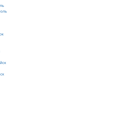
ль
оль
ок
ы
йск
ск