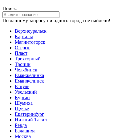
Поиск:
По данному запросу ни одного города не найдено!
Верхнеуральск
Карталы
Магнитогорск
Озерск
Пласт
Трехгорный
Троицк
Челябинск
Еманжелинка
Еманжелинск
Еткуль
Увельский
Курган
Шумиха
Щучье
Екатеринбург
Нижний Тагил
Ревда
Балашиха
Москва