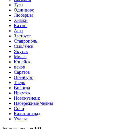
Тула
Одинцово
Люберцы
Химки
Казань
Аша
Златоуст
Ставрополь
Смоленск
Якутск
Миасс
Копейск
псков
Саратов
Оренбург
Тверь
Вологда
Иркутск
Новокузнецк
Набережные Челны
Сочи
Калининград
Учалы
Ул металлургов 102