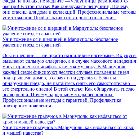
следы на полках, не медлите — чешуйницы размножаются
быстро! В этой статье: Как обнаружить чешуйниц. Почему
они опасны для дома и коллекций. Профессиональные методы
уничтожения. Профилактика повторного появления.
Уничтожение ос и шершней в Мариуполь: безопасное
удаление гнезд с гарантией
Осы и шершни — не просто назойливые насекомые. Их укусы
вызывают сильную аллергию, а в случае массового нападения
могут привести к анафилактическому шоку. В Мариуполь
каждый сезон фиксируют десятки случаев появления гнезд
под крышами домов, в сараях и на деревьях. Если вы
обнаружили гнездо, не пытайтесь снять его самостоятельно —
это смертельно опасно! В этой статье: Как обнаружить гнездо
ос/шершней. Почему народные методы бесполезны.
Профессиональные методы с гарантией. Профилактика
повторного появления.
Уничтожение грызунов в Мариуполь: как избавиться от крыс
и мышей навсегда?