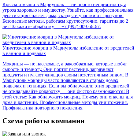
Крысы и мыши в Мариуполь — не просто неприятность, а
угроза здоровью и имуществу. Узнайте, как профессиональная
дератизация спасает дома, склады и участки от грызунов.
Безопасные методы, работаем круглосуточно, гарантия до 2
лет! Закажите обработку — +7 (992) 009-66-67.
Уничтожение мокриц в Мариуполь: избавление от вредителей
в ванной и подвалах
Мокрицы — не насекомые, а ракообразные, которые любят
сырость и темноту. Они портят растения, загрязняют
продукты и пугают жильцов своим неэстетичным видом. В
Мариуполь мокрицы часто появляются в старых домах,
подвалах и теплицах. Если вы обнаружили этих вредителей,
не откладывайте обработку — они быстро размножаются! В
этой статье: Как обнаружить мокриц. Почему они опасны для
дома и растений. Профессиональные методы уничтожения.
Профилактика повторного появления.
Схема работы компании